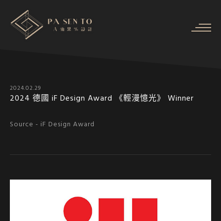
2024.02.29
2024 德國 iF Design Award 《輕漫憶光》 Winner
Source -
iF Design Award