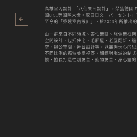
高雄室內設計-「八仙果％設計」，榮獲德國IF
國LICC等國際大獎。取自日文「パーセント」
至今的「築境室內設計」，於2023年所推出
由一群來自不同領域、害怕無聊、想像無框架
空間設計，包括住宅、毛胚屋、老屋翻新、退
空、辦公空間、舞台設計等，以無拘玩心的思
不同比例的獨特美學視野，翻轉對場域的制式
懷，擅長打造性別友善、寵物友善、身心靈的