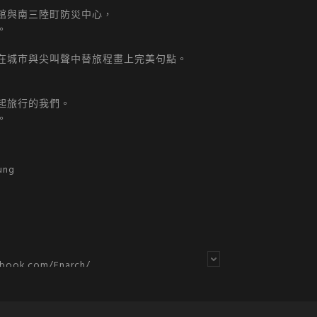
館與南三陸町防災中心，
。
在城市與尖叫聲中替旅程畫上完美句點。
起旅行的我們。
。
ung
ebook.com/Enarch/