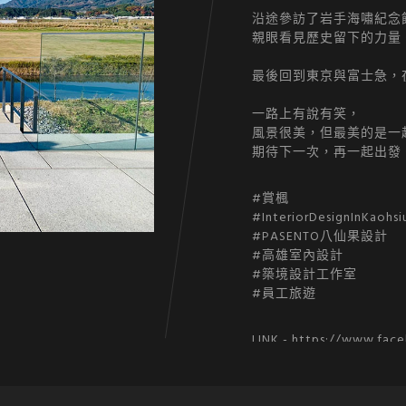
沿途參訪了岩手海嘯紀念
親眼看見歷史留下的力量
最後回到東京與富士急，
一路上有說有笑，
風景很美，但最美的是一
期待下一次，再一起出發
#賞楓
#InteriorDesignInKaohsi
#PASENTO八仙果設計
#高雄室內設計
#築境設計工作室
#員工旅遊
LINK -
https://www.fac