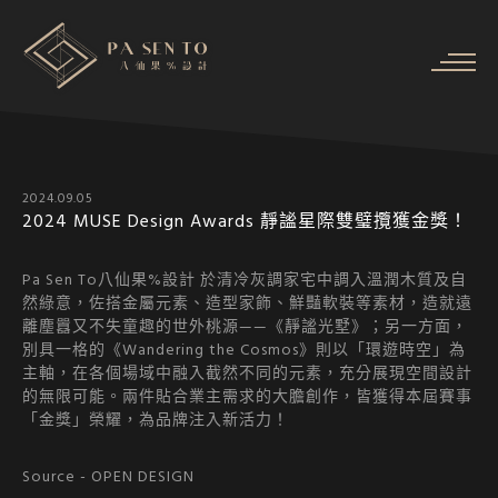
2024.09.05
2024 MUSE Design Awards 靜謐星際雙璧攬獲金獎！
Pa Sen To八仙果%設計 於清冷灰調家宅中調入溫潤木質及自
然綠意，佐搭金屬元素、造型家飾、鮮豔軟裝等素材，造就遠
離塵囂又不失童趣的世外桃源——《靜謐光墅》；另一方面，
別具一格的《Wandering the Cosmos》則以「環遊時空」為
主軸，在各個場域中融入截然不同的元素，充分展現空間設計
的無限可能。兩件貼合業主需求的大膽創作，皆獲得本屆賽事
「金獎」榮耀，為品牌注入新活力！
Source -
OPEN DESIGN